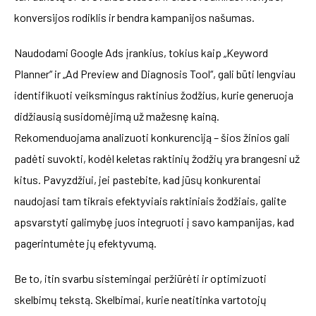
konversijos rodiklis ir bendra kampanijos našumas.
Naudodami Google Ads įrankius, tokius kaip „Keyword
Planner“ ir „Ad Preview and Diagnosis Tool“, gali būti lengviau
identifikuoti veiksmingus raktinius žodžius, kurie generuoja
didžiausią susidomėjimą už mažesnę kainą.
Rekomenduojama analizuoti konkurenciją – šios žinios gali
padėti suvokti, kodėl keletas raktinių žodžių yra brangesni už
kitus. Pavyzdžiui, jei pastebite, kad jūsų konkurentai
naudojasi tam tikrais efektyviais raktiniais žodžiais, galite
apsvarstyti galimybę juos integruoti į savo kampanijas, kad
pagerintumėte jų efektyvumą.
Be to, itin svarbu sistemingai peržiūrėti ir optimizuoti
skelbimų tekstą. Skelbimai, kurie neatitinka vartotojų