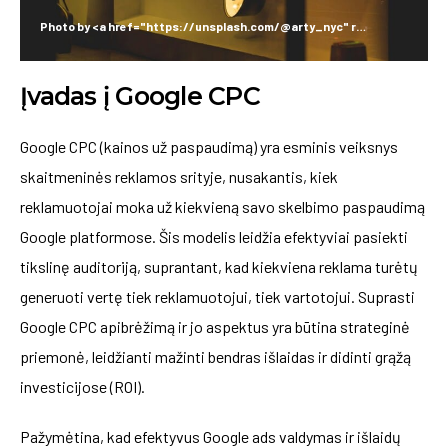
Photo by <a href="https://unsplash.com/@arty_nyc" rel="nofollow">Arthur Osipyan</a> on <a href="https://unsplash.com/?utm_source=hostinger&utm_medium=referral" rel="nofollow">Unsplash</a>
Įvadas į Google CPC
Google CPC (kainos už paspaudimą) yra esminis veiksnys
skaitmeninės reklamos srityje, nusakantis, kiek
reklamuotojai moka už kiekvieną savo skelbimo paspaudimą
Google platformose. Šis modelis leidžia efektyviai pasiekti
tikslinę auditoriją, suprantant, kad kiekviena reklama turėtų
generuoti vertę tiek reklamuotojui, tiek vartotojui. Suprasti
Google CPC apibrėžimą ir jo aspektus yra būtina strateginė
priemonė, leidžianti mažinti bendras išlaidas ir didinti grąžą
investicijose (ROI).
Pažymėtina, kad efektyvus Google ads valdymas ir išlaidų