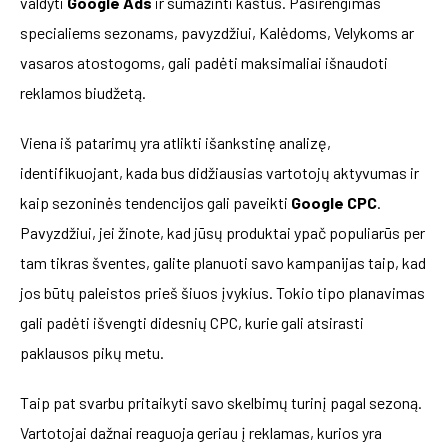
valdyti
Google Ads
ir sumažinti kaštus. Pasirengimas
specialiems sezonams, pavyzdžiui, Kalėdoms, Velykoms ar
vasaros atostogoms, gali padėti maksimaliai išnaudoti
reklamos biudžetą.
Viena iš patarimų yra atlikti išankstinę analizę,
identifikuojant, kada bus didžiausias vartotojų aktyvumas ir
kaip sezoninės tendencijos gali paveikti
Google CPC
.
Pavyzdžiui, jei žinote, kad jūsų produktai ypač populiarūs per
tam tikras šventes, galite planuoti savo kampanijas taip, kad
jos būtų paleistos prieš šiuos įvykius. Tokio tipo planavimas
gali padėti išvengti didesnių CPC, kurie gali atsirasti
paklausos pikų metu.
Taip pat svarbu pritaikyti savo skelbimų turinį pagal sezoną.
Vartotojai dažnai reaguoja geriau į reklamas, kurios yra