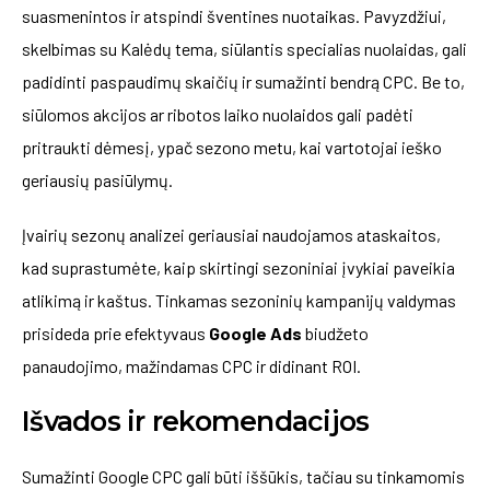
suasmenintos ir atspindi šventines nuotaikas. Pavyzdžiui,
skelbimas su Kalėdų tema, siūlantis specialias nuolaidas, gali
padidinti paspaudimų skaičių ir sumažinti bendrą CPC. Be to,
siūlomos akcijos ar ribotos laiko nuolaidos gali padėti
pritraukti dėmesį, ypač sezono metu, kai vartotojai ieško
geriausių pasiūlymų.
Įvairių sezonų analizei geriausiai naudojamos ataskaitos,
kad suprastumėte, kaip skirtingi sezoniniai įvykiai paveikia
atlikimą ir kaštus. Tinkamas sezoninių kampanijų valdymas
prisideda prie efektyvaus
Google Ads
biudžeto
panaudojimo, mažindamas CPC ir didinant ROI.
Išvados ir rekomendacijos
Sumažinti Google CPC gali būti iššūkis, tačiau su tinkamomis