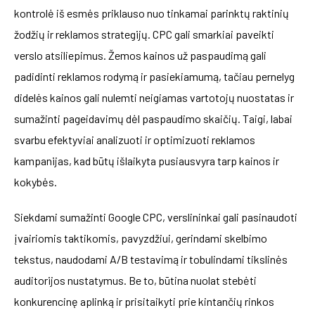
kontrolė iš esmės priklauso nuo tinkamai parinktų raktinių
žodžių ir reklamos strategijų. CPC gali smarkiai paveikti
verslo atsiliepimus. Žemos kainos už paspaudimą gali
padidinti reklamos rodymą ir pasiekiamumą, tačiau pernelyg
didelės kainos gali nulemti neigiamas vartotojų nuostatas ir
sumažinti pageidavimų dėl paspaudimo skaičių. Taigi, labai
svarbu efektyviai analizuoti ir optimizuoti reklamos
kampanijas, kad būtų išlaikyta pusiausvyra tarp kainos ir
kokybės.
Siekdami sumažinti Google CPC, verslininkai gali pasinaudoti
įvairiomis taktikomis, pavyzdžiui, gerindami skelbimo
tekstus, naudodami A/B testavimą ir tobulindami tikslinės
auditorijos nustatymus. Be to, būtina nuolat stebėti
konkurencinę aplinką ir prisitaikyti prie kintančių rinkos