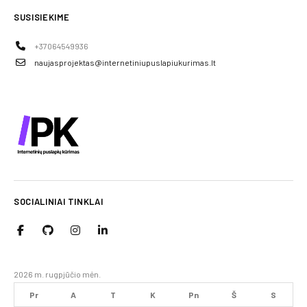
SUSISIEKIME
+37064549936
naujasprojektas@internetiniupuslapiukurimas.lt
SOCIALINIAI TINKLAI
2026 m. rugpjūčio mėn.
Pr
A
T
K
Pn
Š
S