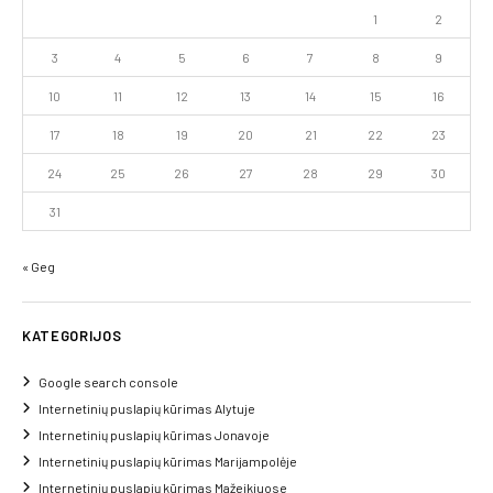
1
2
3
4
5
6
7
8
9
10
11
12
13
14
15
16
17
18
19
20
21
22
23
24
25
26
27
28
29
30
31
« Geg
KATEGORIJOS
Google search console
Internetinių puslapių kūrimas Alytuje
Internetinių puslapių kūrimas Jonavoje
Internetinių puslapių kūrimas Marijampolėje
Internetinių puslapių kūrimas Mažeikiuose