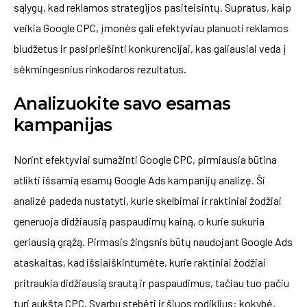
sąlygų, kad reklamos strategijos pasiteisintų. Supratus, kaip
veikia Google CPC, įmonės gali efektyviau planuoti reklamos
biudžetus ir pasipriešinti konkurencijai, kas galiausiai veda į
sėkmingesnius rinkodaros rezultatus.
Analizuokite savo esamas
kampanijas
Norint efektyviai sumažinti Google CPC, pirmiausia būtina
atlikti išsamią esamų Google Ads kampanijų analizę. Ši
analizė padeda nustatyti, kurie skelbimai ir raktiniai žodžiai
generuoja didžiausią paspaudimų kainą, o kurie sukuria
geriausią grąžą. Pirmasis žingsnis būtų naudojant Google Ads
ataskaitas, kad išsiaiškintumėte, kurie raktiniai žodžiai
pritraukia didžiausią srautą ir paspaudimus, tačiau tuo pačiu
turi aukštą CPC. Svarbu stebėti ir šiuos rodiklius: kokybė,