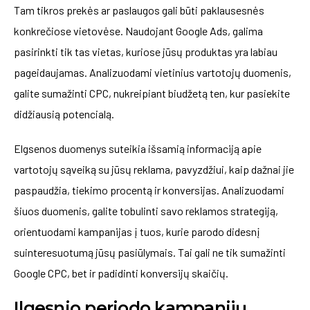
Tam tikros prekės ar paslaugos gali būti paklausesnės
konkrečiose vietovėse. Naudojant Google Ads, galima
pasirinkti tik tas vietas, kuriose jūsų produktas yra labiau
pageidaujamas. Analizuodami vietinius vartotojų duomenis,
galite sumažinti CPC, nukreipiant biudžetą ten, kur pasiekite
didžiausią potencialą.
Elgsenos duomenys suteikia išsamią informaciją apie
vartotojų sąveiką su jūsų reklama, pavyzdžiui, kaip dažnai jie
paspaudžia, tiekimo procentą ir konversijas. Analizuodami
šiuos duomenis, galite tobulinti savo reklamos strategiją,
orientuodami kampanijas į tuos, kurie parodo didesnį
suinteresuotumą jūsų pasiūlymais. Tai gali ne tik sumažinti
Google CPC, bet ir padidinti konversijų skaičių.
Ilgesnio periodo kampanijų