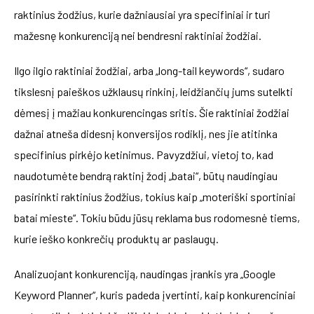
raktinius žodžius, kurie dažniausiai yra specifiniai ir turi
mažesnę konkurenciją nei bendresni raktiniai žodžiai.
Ilgo ilgio raktiniai žodžiai, arba „long-tail keywords“, sudaro
tikslesnį paieškos užklausų rinkinį, leidžiančių jums sutelkti
dėmesį į mažiau konkurencingas sritis. Šie raktiniai žodžiai
dažnai atneša didesnį konversijos rodiklį, nes jie atitinka
specifinius pirkėjo ketinimus. Pavyzdžiui, vietoj to, kad
naudotumėte bendrą raktinį žodį „batai“, būtų naudingiau
pasirinkti raktinius žodžius, tokius kaip „moteriški sportiniai
batai mieste“. Tokiu būdu jūsų reklama bus rodomesnė tiems,
kurie ieško konkrečių produktų ar paslaugų.
Analizuojant konkurenciją, naudingas įrankis yra „Google
Keyword Planner“, kuris padeda įvertinti, kaip konkurenciniai