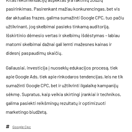
pasirinkimas. Pasirenkant mažiau konkurencingas, bet vis
dar aktualias frazes, galima sumažinti Google CPC, tuo pačiu
užtikrinant, jog skelbimai pasieks tinkamą auditoriją.
Išskirtinio dėmesio vertas ir skelbimų išdėstymas – labiau
matomi skelbimai dažnai gali lemti mažesnes kainas ir
didesnį paspaudimų skaičių.
Galiausiai, investicija į nuoseklų edukacijos procesą, tiek
apie Google Ads, tiek apie rinkodaros tendencijas, leis ne tik
sumažinti Google CPC, bet ir užtikrinti ilgalaikę kampanijų
sėkmę. Supratus, kaip veikia skirtingi įrankiai ir technikos,
galima pasiekti reikšmingų rezultatų ir optimizuoti
marketingo biudžetą.
Google Cpc