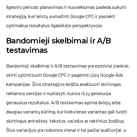
Ilgesnio periodo planavimas ir nuoseklumas padeda sukurti
strategiją, kuri leistų sumažinti Google CPC ir pasiekti
optimalius rezultatus ilgalaikėje perspektyvoje.
Bandomieji skelbimai ir A/B
testavimas
Bandomieji skelbimai ir A/B testavimas yra esminiai įrankiai,
skirti optimizuoti Google CPC ir pagerinti jūsų Google Ads
kampanijas. Šios strategijos leidžia analizuoti skirtingas
reklamos versijas ir nustatyti, kurios iš jų generuoja
geriausius rezultatus. A/B testavimas apima dviejų arba
daugiau variantų kūrimą, kur kiekvienas variantas gali turėti
skirtingus antraštes, tekstus, vaizdus ar raktinius žodžius.
Šios variacijos yra rodomos vienai ir tai pačiai auditorijai, o