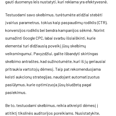
gauti duomenys leis nustatyti, kuri reklama yra efektyvesnė.
Testuodami savo skelbimus, turėtumėte atidžiai stebėti
įvairius parametrus, tokius kaip paspaudimų rodiklis (CTR),
konversijos rodiklis bei bendra kampanijos sėkmė. Norint
sumažinti Google CPC, labai svarbu išsiaiškinti, kurie
elementai turi didžiausią poveikį jūsų skelbimų
veiksmingumui. Pavyzdžiui, galite išbandyti skirtingas
skelbimo antraštes, kad sužinotumėte, kuri iš jų geriausiai
pritraukia vartotojų dėmesį. Taip pat rekomenduojama
keisti aukcionų strategijas, naudojant automatizuotus
pasiūlymus, kurie optimizuoja jūsų biudžetą pagal
pasiekimus.
Be to, testuodami skelbimus, reikia atkreipti dėmesį į
atitiktį tikslinės auditorijos poreikiams. Nusistatykite,