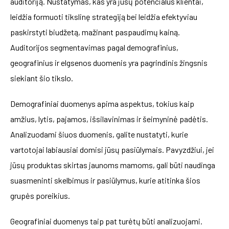
auditoriją. Nustatymas, kas yra jūsų potencialūs klientai,
leidžia formuoti tikslinę strategiją bei leidžia efektyviau
paskirstyti biudžetą, mažinant paspaudimų kainą.
Auditorijos segmentavimas pagal demografinius,
geografinius ir elgsenos duomenis yra pagrindinis žingsnis
siekiant šio tikslo.
Demografiniai duomenys apima aspektus, tokius kaip
amžius, lytis, pajamos, išsilavinimas ir šeimyninė padėtis.
Analizuodami šiuos duomenis, galite nustatyti, kurie
vartotojai labiausiai domisi jūsų pasiūlymais. Pavyzdžiui, jei
jūsų produktas skirtas jaunoms mamoms, gali būti naudinga
suasmeninti skelbimus ir pasiūlymus, kurie atitinka šios
grupės poreikius.
Geografiniai duomenys taip pat turėtų būti analizuojami.