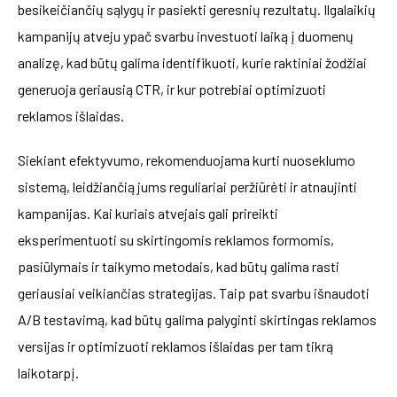
besikeičiančių sąlygų ir pasiekti geresnių rezultatų. Ilgalaikių
kampanijų atveju ypač svarbu investuoti laiką į duomenų
analizę, kad būtų galima identifikuoti, kurie raktiniai žodžiai
generuoja geriausią CTR, ir kur potrebiai optimizuoti
reklamos išlaidas.
Siekiant efektyvumo, rekomenduojama kurti nuoseklumo
sistemą, leidžiančią jums reguliariai peržiūrėti ir atnaujinti
kampanijas. Kai kuriais atvejais gali prireikti
eksperimentuoti su skirtingomis reklamos formomis,
pasiūlymais ir taikymo metodais, kad būtų galima rasti
geriausiai veikiančias strategijas. Taip pat svarbu išnaudoti
A/B testavimą, kad būtų galima palyginti skirtingas reklamos
versijas ir optimizuoti reklamos išlaidas per tam tikrą
laikotarpį.