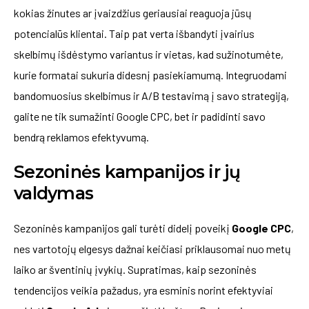
kokias žinutes ar įvaizdžius geriausiai reaguoja jūsų
potencialūs klientai. Taip pat verta išbandyti įvairius
skelbimų išdėstymo variantus ir vietas, kad sužinotumėte,
kurie formatai sukuria didesnį pasiekiamumą. Integruodami
bandomuosius skelbimus ir A/B testavimą į savo strategiją,
galite ne tik sumažinti Google CPC, bet ir padidinti savo
bendrą reklamos efektyvumą.
Sezoninės kampanijos ir jų
valdymas
Sezoninės kampanijos gali turėti didelį poveikį
Google CPC
,
nes vartotojų elgesys dažnai keičiasi priklausomai nuo metų
laiko ar šventinių įvykių. Supratimas, kaip sezoninės
tendencijos veikia pažadus, yra esminis norint efektyviai