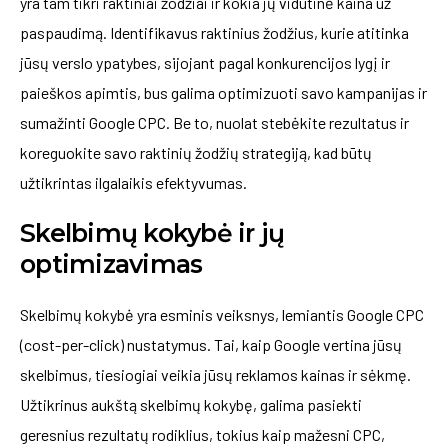
yra tam tikri raktiniai žodžiai ir kokia jų vidutinė kaina už
paspaudimą. Identifikavus raktinius žodžius, kurie atitinka
jūsų verslo ypatybes, sijojant pagal konkurencijos lygį ir
paieškos apimtis, bus galima optimizuoti savo kampanijas ir
sumažinti Google CPC. Be to, nuolat stebėkite rezultatus ir
koreguokite savo raktinių žodžių strategiją, kad būtų
užtikrintas ilgalaikis efektyvumas.
Skelbimų kokybė ir jų
optimizavimas
Skelbimų kokybė yra esminis veiksnys, lemiantis Google CPC
(cost-per-click) nustatymus. Tai, kaip Google vertina jūsų
skelbimus, tiesiogiai veikia jūsų reklamos kainas ir sėkmę.
Užtikrinus aukštą skelbimų kokybę, galima pasiekti
geresnius rezultatų rodiklius, tokius kaip mažesni CPC,