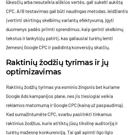
lūkesčių arba nesuteikia aiškios vertės, gali sukelti aukštą
CPC. A/B testavimas gali būti naudingas metodas, leidžiantis
įvertinti skirtingų skelbimų variantų efektyvumą. Įgyti
duomenys padės priimti sprendimus, kaip gerinti skelbimų
tekstus ir lankytojų patirtį, kas galiausiai turėtų lemti
žemesnį Google CPC ir padidintą konversijų skaičių.
Raktinių žodžių tyrimas ir jų
optimizavimas
Raktinių žodžių tyrimas yra esminis žingsnis bet kuriame
Google Ads kampanijos plane, nes jis tiesiogiai veikia
reklamos matomumą ir Google CPC (kainą už paspaudimą).
Kad sumažintumėte CPC, svarbu pasirinkti tinkamus
raktinius žodžius, kurie atitiktų jūsų tikslinę auditoriją ir
turėtų mažesnę konkurenciją. Tai gali apimti ilgo ilgio