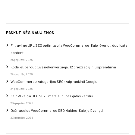
PASKUTINĖS NAUJIENOS
Filtravimo URL SEO optimizacija WooCommerce | Kaip išvengti duplicate
content
26 gegužės, 2026
Kodėl el. parduotuvė nekonvertuoja: 12 priežasčių ir jų sprendimai
24 gegužės, 2026
WooCommerce kategorijos SEO: kaip rankinti Google
24 gegužės, 2026
Kaip AI keičia SEO 2026 metais: pilnas gidas verslui
23 gegužės, 2026
Dažniausios WooCommerce SEO klaidos | Kaip jų išvengti
23 gegužės, 2026