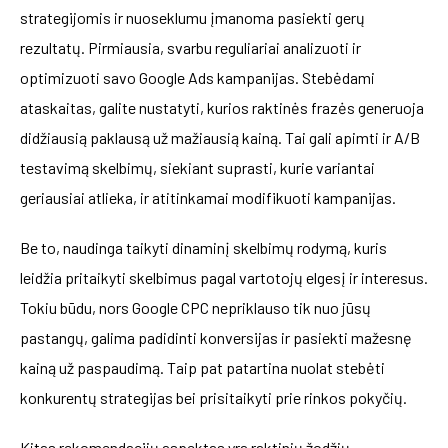
strategijomis ir nuoseklumu įmanoma pasiekti gerų
rezultatų. Pirmiausia, svarbu reguliariai analizuoti ir
optimizuoti savo Google Ads kampanijas. Stebėdami
ataskaitas, galite nustatyti, kurios raktinės frazės generuoja
didžiausią paklausą už mažiausią kainą. Tai gali apimti ir A/B
testavimą skelbimų, siekiant suprasti, kurie variantai
geriausiai atlieka, ir atitinkamai modifikuoti kampanijas.
Be to, naudinga taikyti dinaminį skelbimų rodymą, kuris
leidžia pritaikyti skelbimus pagal vartotojų elgesį ir interesus.
Tokiu būdu, nors Google CPC nepriklauso tik nuo jūsų
pastangų, galima padidinti konversijas ir pasiekti mažesnę
kainą už paspaudimą. Taip pat patartina nuolat stebėti
konkurentų strategijas bei prisitaikyti prie rinkos pokyčių.
Kitas rekomendacijų aspektas yra raktinių žodžių