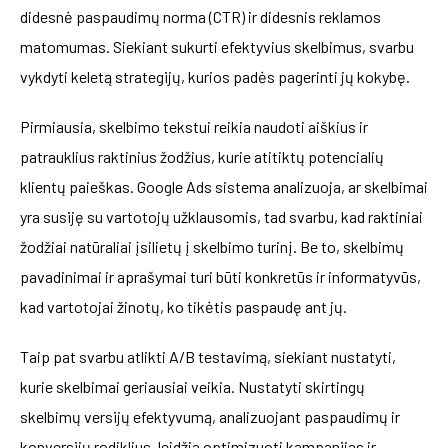
didesnė paspaudimų norma (CTR) ir didesnis reklamos
matomumas. Siekiant sukurti efektyvius skelbimus, svarbu
vykdyti keletą strategijų, kurios padės pagerinti jų kokybę.
Pirmiausia, skelbimo tekstui reikia naudoti aiškius ir
patrauklius raktinius žodžius, kurie atitiktų potencialių
klientų paieškas. Google Ads sistema analizuoja, ar skelbimai
yra susiję su vartotojų užklausomis, tad svarbu, kad raktiniai
žodžiai natūraliai įsilietų į skelbimo turinį. Be to, skelbimų
pavadinimai ir aprašymai turi būti konkretūs ir informatyvūs,
kad vartotojai žinotų, ko tikėtis paspaudę ant jų.
Taip pat svarbu atlikti A/B testavimą, siekiant nustatyti,
kurie skelbimai geriausiai veikia. Nustatyti skirtingų
skelbimų versijų efektyvumą, analizuojant paspaudimų ir
konversijų rodiklius, leidžia optimizuoti kampanijas ir