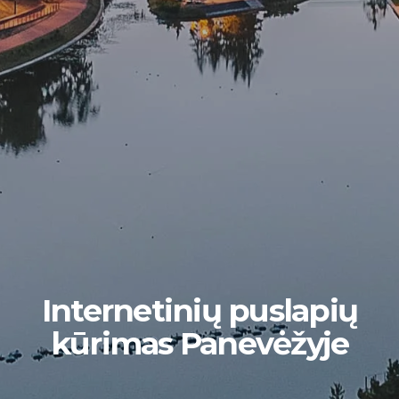
Internetinių puslapių
kūrimas Panevėžyje