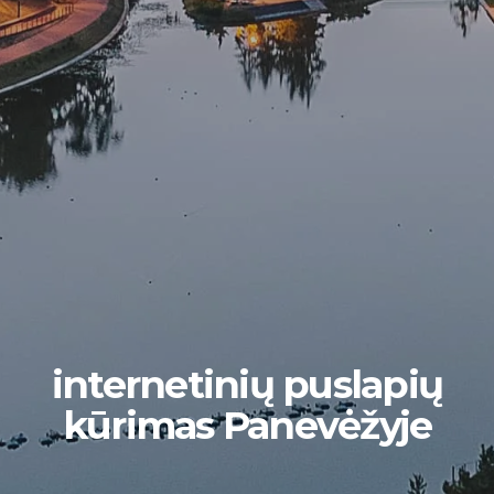
internetinių puslapių
kūrimas Panevėžyje