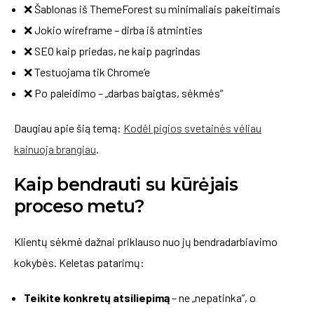
❌ Šablonas iš ThemeForest su minimaliais pakeitimais
❌ Jokio wireframe – dirba iš atminties
❌ SEO kaip priedas, ne kaip pagrindas
❌ Testuojama tik Chrome’e
❌ Po paleidimo – „darbas baigtas, sėkmės”
Daugiau apie šią temą:
Kodėl pigios svetainės vėliau
kainuoja brangiau
.
Kaip bendrauti su kūrėjais
proceso metu?
Klientų sėkmė dažnai priklauso nuo jų bendradarbiavimo
kokybės. Keletas patarimų:
Teikite konkretų atsiliepimą
– ne „nepatinka”, o