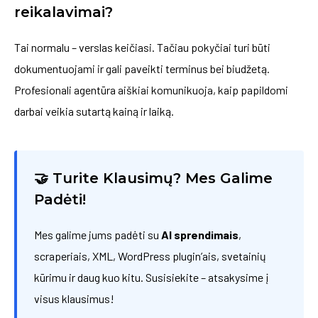
reikalavimai?
Tai normalu – verslas keičiasi. Tačiau pokyčiai turi būti
dokumentuojami ir gali paveikti terminus bei biudžetą.
Profesionali agentūra aiškiai komunikuoja, kaip papildomi
darbai veikia sutartą kainą ir laiką.
🤝 Turite Klausimų? Mes Galime
Padėti!
Mes galime jums padėti su
AI sprendimais
,
scraperiais, XML, WordPress plugin’ais, svetainių
kūrimu ir daug kuo kitu. Susisiekite – atsakysime į
visus klausimus!