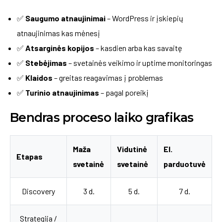
✅
Saugumo atnaujinimai
– WordPress ir įskiepių
atnaujinimas kas mėnesį
✅
Atsarginės kopijos
– kasdien arba kas savaitę
✅
Stebėjimas
– svetainės veikimo ir uptime monitoringas
✅
Klaidos
– greitas reagavimas į problemas
✅
Turinio atnaujinimas
– pagal poreikį
Bendras proceso laiko grafikas
Maža
Vidutinė
El.
Etapas
svetainė
svetainė
parduotuvė
Discovery
3 d.
5 d.
7 d.
Strategija /