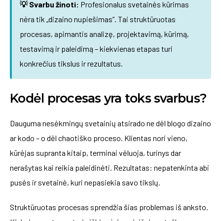
💡 Svarbu žinoti:
Profesionalus svetainės kūrimas
nėra tik „dizaino nupiešimas”. Tai struktūruotas
procesas, apimantis analizę, projektavimą, kūrimą,
testavimą ir paleidimą – kiekvienas etapas turi
konkrečius tikslus ir rezultatus.
Kodėl procesas yra toks svarbus?
Dauguma nesėkmingų svetainių atsirado ne dėl blogo dizaino
ar kodo – o dėl chaotiško proceso. Klientas nori vieno,
kūrėjas supranta kitaip, terminai vėluoja, turinys dar
nerašytas kai reikia paleidinėti. Rezultatas: nepatenkinta abi
pusės ir svetainė, kuri nepasiekia savo tikslų.
Struktūruotas procesas sprendžia šias problemas iš anksto.