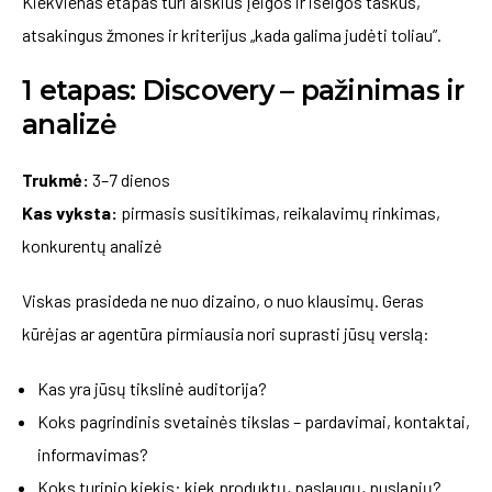
Kiekvienas etapas turi aiškius įeigos ir išeigos taškus,
atsakingus žmones ir kriterijus „kada galima judėti toliau”.
1 etapas: Discovery – pažinimas ir
analizė
Trukmė:
3–7 dienos
Kas vyksta:
pirmasis susitikimas, reikalavimų rinkimas,
konkurentų analizė
Viskas prasideda ne nuo dizaino, o nuo klausimų. Geras
kūrėjas ar agentūra pirmiausia nori suprasti jūsų verslą:
Kas yra jūsų tikslinė auditorija?
Koks pagrindinis svetainės tikslas – pardavimai, kontaktai,
informavimas?
Koks turinio kiekis: kiek produktų, paslaugų, puslapių?