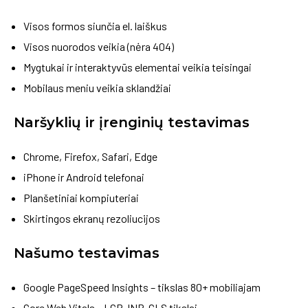
Visos formos siunčia el. laiškus
Visos nuorodos veikia (nėra 404)
Mygtukai ir interaktyvūs elementai veikia teisingai
Mobilaus meniu veikia sklandžiai
Naršyklių ir įrenginių testavimas
Chrome, Firefox, Safari, Edge
iPhone ir Android telefonai
Planšetiniai kompiuteriai
Skirtingos ekranų rezoliucijos
Našumo testavimas
Google PageSpeed Insights – tikslas 80+ mobiliajam
Core Web Vitals – LCP, INP, CLS tikslai