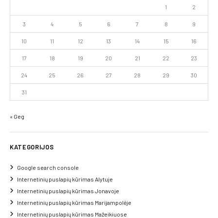
1
2
3
4
5
6
7
8
9
10
11
12
13
14
15
16
17
18
19
20
21
22
23
24
25
26
27
28
29
30
31
« Geg
KATEGORIJOS
Google search console
Internetinių puslapių kūrimas Alytuje
Internetinių puslapių kūrimas Jonavoje
Internetinių puslapių kūrimas Marijampolėje
Internetinių puslapių kūrimas Mažeikiuose