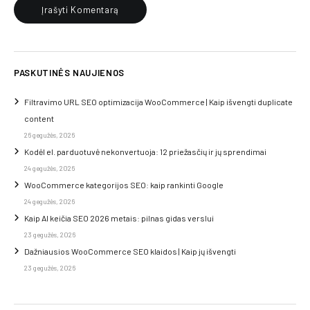
PASKUTINĖS NAUJIENOS
Filtravimo URL SEO optimizacija WooCommerce | Kaip išvengti duplicate
content
26 gegužės, 2026
Kodėl el. parduotuvė nekonvertuoja: 12 priežasčių ir jų sprendimai
24 gegužės, 2026
WooCommerce kategorijos SEO: kaip rankinti Google
24 gegužės, 2026
Kaip AI keičia SEO 2026 metais: pilnas gidas verslui
23 gegužės, 2026
Dažniausios WooCommerce SEO klaidos | Kaip jų išvengti
23 gegužės, 2026