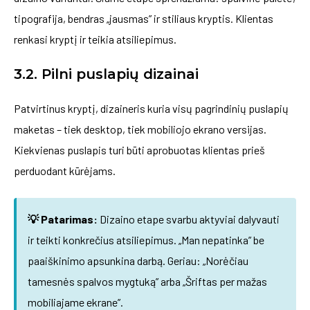
tipografija, bendras „jausmas” ir stiliaus kryptis. Klientas
renkasi kryptį ir teikia atsiliepimus.
3.2. Pilni puslapių dizainai
Patvirtinus kryptį, dizaineris kuria visų pagrindinių puslapių
maketas – tiek desktop, tiek mobiliojo ekrano versijas.
Kiekvienas puslapis turi būti aprobuotas klientas prieš
perduodant kūrėjams.
💡 Patarimas:
Dizaino etape svarbu aktyviai dalyvauti
ir teikti konkrečius atsiliepimus. „Man nepatinka” be
paaiškinimo apsunkina darbą. Geriau: „Norėčiau
tamesnės spalvos mygtuką” arba „Šriftas per mažas
mobiliajame ekrane”.