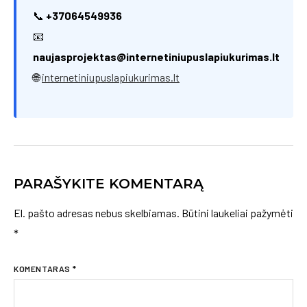
📞
+37064549936
📧
naujasprojektas@internetiniupuslapiukurimas.lt
🌐
internetiniupuslapiukurimas.lt
PARAŠYKITE KOMENTARĄ
El. pašto adresas nebus skelbiamas.
Būtini laukeliai pažymėti
*
KOMENTARAS
*