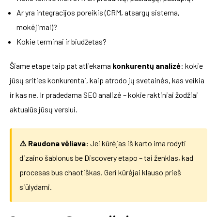
Ar yra integracijos poreikis (CRM, atsargų sistema,
mokėjimai)?
Kokie terminai ir biudžetas?
Šiame etape taip pat atliekama
konkurentų analizė
: kokie
jūsų srities konkurentai, kaip atrodo jų svetainės, kas veikia
ir kas ne. Ir pradedama SEO analizė – kokie raktiniai žodžiai
aktualūs jūsų verslui.
⚠️ Raudona vėliava:
Jei kūrėjas iš karto ima rodyti
dizaino šablonus be Discovery etapo – tai ženklas, kad
procesas bus chaotiškas. Geri kūrėjai klauso prieš
siūlydami.