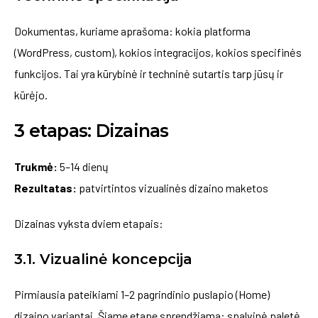
Dokumentas, kuriame aprašoma: kokia platforma
(WordPress, custom), kokios integracijos, kokios specifinės
funkcijos. Tai yra kūrybinė ir techninė sutartis tarp jūsų ir
kūrėjo.
3 etapas: Dizainas
Trukmė:
5–14 dienų
Rezultatas:
patvirtintos vizualinės dizaino maketos
Dizainas vyksta dviem etapais:
3.1. Vizualinė koncepcija
Pirmiausia pateikiami 1–2 pagrindinio puslapio (Home)
dizaino variantai. Šiame etape sprendžiama: spalvinė paletė,