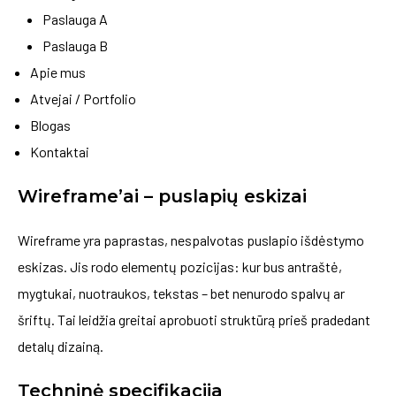
Paslauga A
Paslauga B
Apie mus
Atvejai / Portfolio
Blogas
Kontaktai
Wireframe’ai – puslapių eskizai
Wireframe yra paprastas, nespalvotas puslapio išdėstymo
eskizas. Jis rodo elementų pozicijas: kur bus antraštė,
mygtukai, nuotraukos, tekstas – bet nenurodo spalvų ar
šriftų. Tai leidžia greitai aprobuoti struktūrą prieš pradedant
detalų dizainą.
Techninė specifikacija