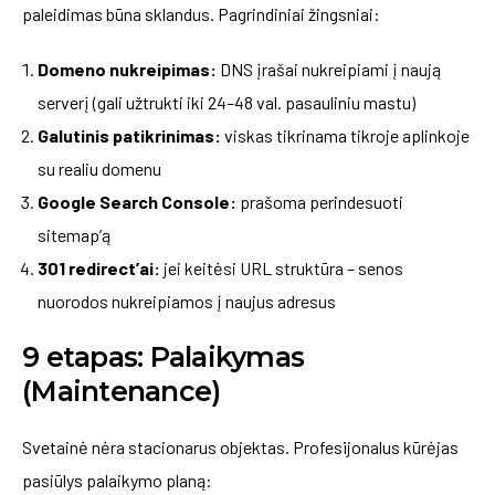
paleidimas būna sklandus. Pagrindiniai žingsniai:
Domeno nukreipimas:
DNS įrašai nukreipiami į naują
serverį (gali užtrukti iki 24–48 val. pasauliniu mastu)
Galutinis patikrinimas:
viskas tikrinama tikroje aplinkoje
su realiu domenu
Google Search Console:
prašoma perindesuoti
sitemap’ą
301 redirect’ai:
jei keitėsi URL struktūra – senos
nuorodos nukreipiamos į naujus adresus
9 etapas: Palaikymas
(Maintenance)
Svetainė nėra stacionarus objektas. Profesijonalus kūrėjas
pasiūlys palaikymo planą: