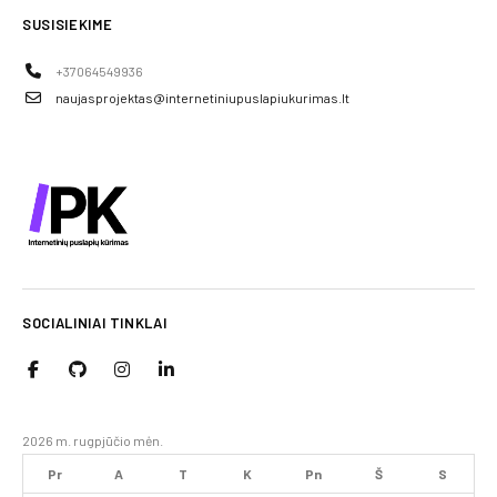
SUSISIEKIME
+37064549936
naujasprojektas@internetiniupuslapiukurimas.lt
SOCIALINIAI TINKLAI
2026 m. rugpjūčio mėn.
Pr
A
T
K
Pn
Š
S