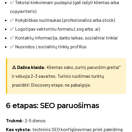
✅ Tekstai kiekvienam puslapiui (gali rašyti klientas arba
copywriteris)
✅ Kokybiškas nuotraukas (profesionalios arba stock)
✅ Logotipas vektoriniu formatu (.svg arba .ai)
✅ Kontaktų informacija, darbo laikas, socialiniai tinklai
✅ Nuorodos į socialinių tinklų profilius
⚠️ Dažna klaida:
Klientas sako „turinį paruošim greitai”
ir vėluoja 2–3 savaites. Turinio ruošimas turėtų
prasidėti Discovery etape, ne pabaigoje.
6 etapas: SEO paruošimas
Trukmė:
2–5 dienos
Kas vyksta:
techninis SEO konfigūravimas prieš paleidimą