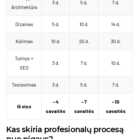
3 d.
5 d.
7 d.
Architektūra
Dizainas
5 d.
10 d.
14 d.
Kūrimas
10 d.
20 d.
30 d.
Turinys +
3 d.
7 d.
10 d.
SEO
Testavimas
3 d.
5 d.
7 d.
~4
~7
~10
Iš viso
savaitės
savaitės
savaitės
Kas skiria profesionalų procesą