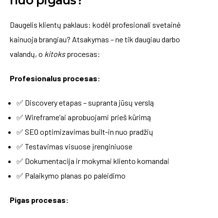
nuo pigaus?
Daugelis klientų paklaus: kodėl profesionali svetainė
kainuoja brangiau? Atsakymas – ne tik daugiau darbo
valandų, o
kitoks
procesas:
Profesionalus procesas:
✅ Discovery etapas – supranta jūsų verslą
✅ Wireframe’ai aprobuojami prieš kūrimą
✅ SEO optimizavimas built-in nuo pradžių
✅ Testavimas visuose įrenginiuose
✅ Dokumentacija ir mokymai kliento komandai
✅ Palaikymo planas po paleidimo
Pigas procesas: