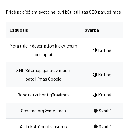
Prieš paleidžiant svetainę, turi būti atliktas SEO paruošimas:
Užduotis
Svarba
Meta title ir description kiekvienam
🔴 Kritinė
puslapiui
XML Sitemap generavimas ir
🔴 Kritinė
pateikimas Google
Robots.txt konfigūravimas
🔴 Kritinė
Schema.org žymėjimas
🟠 Svarbi
Alt tekstai nuotraukoms
🟠 Svarbi