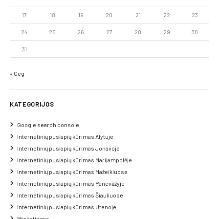
17
18
19
20
21
22
23
24
25
26
27
28
29
30
31
« Geg
KATEGORIJOS
Google search console
Internetinių puslapių kūrimas Alytuje
Internetinių puslapių kūrimas Jonavoje
Internetinių puslapių kūrimas Marijampolėje
Internetinių puslapių kūrimas Mažeikiuose
Internetinių puslapių kūrimas Panevėžyje
Internetinių puslapių kūrimas Šiauliuose
Internetinių puslapių kūrimas Utenoje
Marketingas