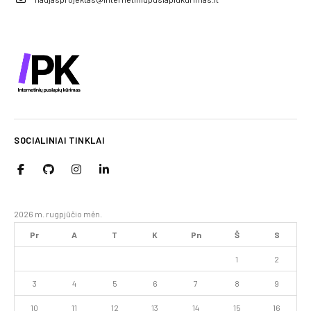
SOCIALINIAI TINKLAI
2026 m. rugpjūčio mėn.
Pr
A
T
K
Pn
Š
S
1
2
3
4
5
6
7
8
9
10
11
12
13
14
15
16