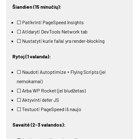
Šiandien (15 minučių):
☐ Patikrinti PageSpeed Insights
☐ Atidaryti DevTools Network tab
☐ Nustatyti kurie failai yra render-blocking
Rytoj (1 valanda):
☐ Naudoti Autoptimize + Flying Scripts (jei
nemokamai)
☐ Arba WP Rocket (jei biudžetas)
☐ Aktyvinti defer JS
☐ Testuoti PageSpeed iš naujo
Savaitė (2-3 valandos):