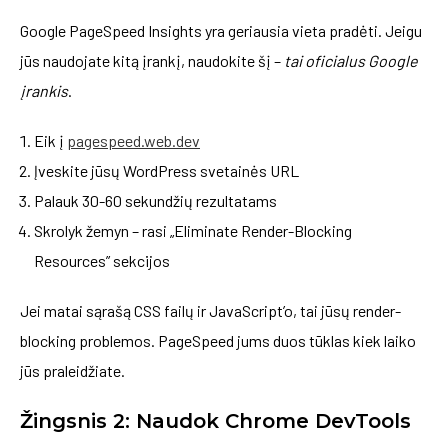
Google PageSpeed Insights yra geriausia vieta pradėti. Jeigu
jūs naudojate kitą įrankį, naudokite šį –
tai oficialus Google
įrankis
.
Eik į
pagespeed.web.dev
Įveskite jūsų WordPress svetainės URL
Palauk 30-60 sekundžių rezultatams
Skrolyk žemyn – rasi „Eliminate Render-Blocking
Resources” sekcijos
Jei matai sąrašą CSS failų ir JavaScript’o, tai jūsų render-
blocking problemos. PageSpeed jums duos tūklas kiek laiko
jūs praleidžiate.
Žingsnis 2: Naudok Chrome DevTools