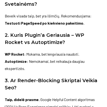
Svetainėms?
Beveik visada taip, bet yra išimčių. Rekomenduojama:
Testuoti PageSpeed po kiekvieno pakeitimo.
2. Kuris Plugin’a Geriausia – WP
Rocket vs Autoptimize?
WP Rocket:
Mokama, bet lengviausia naudoti.
Autoptimize:
Nemokamai, bet reikalauja daugiau
ekspertizės.
3. Ar Render-Blocking Skriptai Veikia
Seo?
Taip, didelė prasme.
Google Helpful Content algoritmas
(2024) ir Page Experience signalai reiškia: Lėti puslapi =