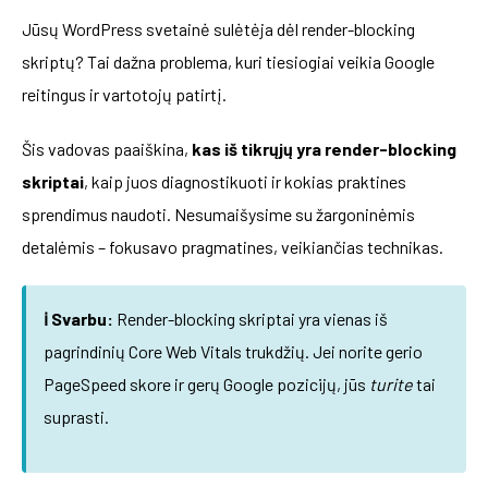
Jūsų WordPress svetainė sulėtėja dėl render-blocking
skriptų? Tai dažna problema, kuri tiesiogiai veikia Google
reitingus ir vartotojų patirtį.
Šis vadovas paaiškina,
kas iš tikrųjų yra render-blocking
skriptai
, kaip juos diagnostikuoti ir kokias praktines
sprendimus naudoti. Nesumaišysime su žargoninėmis
detalėmis – fokusavo pragmatines, veikiančias technikas.
ℹ️ Svarbu:
Render-blocking skriptai yra vienas iš
pagrindinių Core Web Vitals trukdžių. Jei norite gerio
PageSpeed skore ir gerų Google pozicijų, jūs
turite
tai
suprasti.