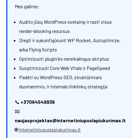
Mes galime:
Audito jūsų WordPress svetainę ir rasti visus
render-blocking resursus
Diegti ir sukonfigūruoti WP Rocket, Autoptimize,
arba Flying Scripts
Optimizuoti plugin’ės nereikalingus skriptus
Suoptimizuoti Core Web Vitals ir PageSpeed
Padėti su WordPress SEO, struktūriniais
duomenimis, ir internalo linklinkų strategija
📞
+37064549936
📧
naujasprojektas@internetiniupuslapiukurimas.lt
🌐
internetiniupuslapiukurimas.lt