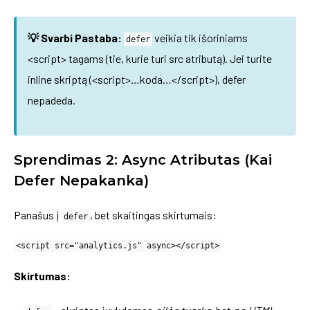
💡 Svarbi Pastaba:
veikia tik išoriniams
defer
<script> tagams (tie, kurie turi src atributą). Jei turite
inline skriptą (<script>…koda…</script>), defer
nepadeda.
Sprendimas 2: Async Atributas (Kai
Defer Nepakanka)
Panašus į
, bet skaitingas skirtumais:
defer
<script src="analytics.js" async></script>
Skirtumas: