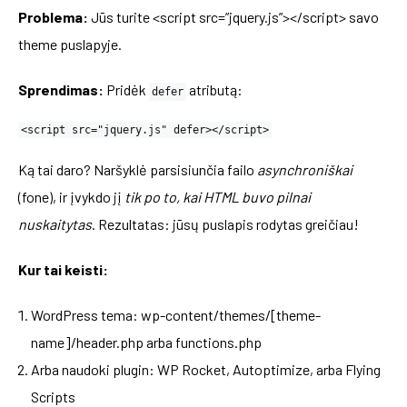
Problema:
Jūs turite <script src=”jquery.js”></script> savo
theme puslapyje.
Sprendimas:
Pridėk
atributą:
defer
<script src="jquery.js" defer></script>
Ką tai daro? Naršyklė parsisiunčia failo
asynchroniškai
(fone), ir įvykdo jį
tik po to, kai HTML buvo pilnai
nuskaitytas
. Rezultatas: jūsų puslapis rodytas greičiau!
Kur tai keisti:
WordPress tema: wp-content/themes/[theme-
name]/header.php arba functions.php
Arba naudoki plugin: WP Rocket, Autoptimize, arba Flying
Scripts