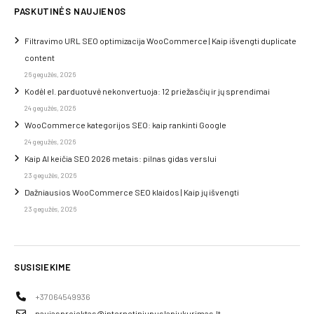
PASKUTINĖS NAUJIENOS
Filtravimo URL SEO optimizacija WooCommerce | Kaip išvengti duplicate
content
26 gegužės, 2026
Kodėl el. parduotuvė nekonvertuoja: 12 priežasčių ir jų sprendimai
24 gegužės, 2026
WooCommerce kategorijos SEO: kaip rankinti Google
24 gegužės, 2026
Kaip AI keičia SEO 2026 metais: pilnas gidas verslui
23 gegužės, 2026
Dažniausios WooCommerce SEO klaidos | Kaip jų išvengti
23 gegužės, 2026
SUSISIEKIME
+37064549936
naujasprojektas@internetiniupuslapiukurimas.lt