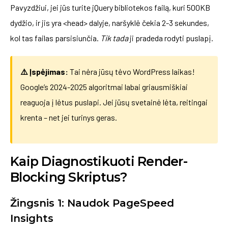
Pavyzdžiui, jei jūs turite jQuery bibliotekos failą, kuri 500KB
dydžio, ir jis yra <head> dalyje, naršyklė čekia 2-3 sekundes,
kol tas failas parsisiunčia.
Tik tada
ji pradeda rodyti puslapį.
⚠️ Įspėjimas:
Tai nėra jūsų tėvo WordPress laikas!
Google’s 2024-2025 algoritmai labai griausmiškiai
reaguoja į lėtus puslapi. Jei jūsų svetainė lėta, reitingai
krenta – net jei turinys geras.
Kaip Diagnostikuoti Render-
Blocking Skriptus?
Žingsnis 1: Naudok PageSpeed
Insights