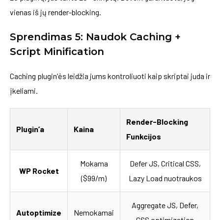
vienas iš jų render-blocking.
Sprendimas 5: Naudok Caching +
Script Minification
Caching plugin’ės leidžia jums kontroliuoti kaip skriptai juda ir
įkeliami.
Render-Blocking
Plugin’a
Kaina
Funkcijos
Mokama
Defer JS, Critical CSS,
WP Rocket
($99/m)
Lazy Load nuotraukos
Aggregate JS, Defer,
Autoptimize
Nemokamai
CSS optimization