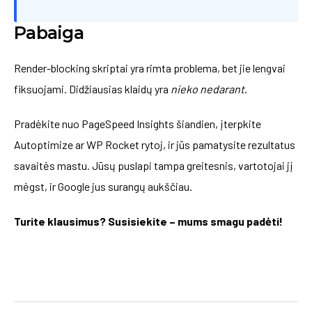
Pabaiga
Render-blocking skriptai yra rimta problema, bet jie lengvai
fiksuojami. Didžiausias klaidų yra
nieko nedarant
.
Pradėkite nuo PageSpeed Insights šiandien, įterpkite
Autoptimize ar WP Rocket rytoj, ir jūs pamatysite rezultatus
savaitės mastu. Jūsų puslapi tampa greitesnis, vartotojai jį
mėgst, ir Google jus surangų aukščiau.
Turite klausimus? Susisiekite – mums smagu padėti!