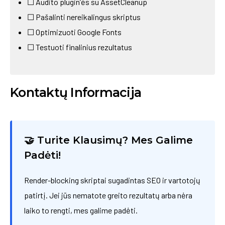
☐ Audito plugin’ės su AssetCleanup
☐ Pašalinti nereikalingus skriptus
☐ Optimizuoti Google Fonts
☐ Testuoti finalinius rezultatus
Kontaktų Informacija
🤝 Turite Klausimų? Mes Galime
Padėti!
Render-blocking skriptai sugadintas SEO ir vartotojų
patirtį. Jei jūs nematote greito rezultatų arba nėra
laiko to rengti, mes galime padėti.