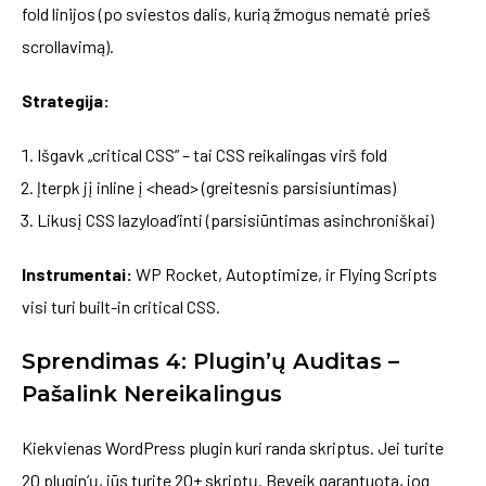
fold linijos (po sviestos dalis, kurią žmogus nematė prieš
scrollavimą).
Strategija:
Išgavk „critical CSS” – tai CSS reikalingas virš fold
Įterpk jį inline į <head> (greitesnis parsisiuntimas)
Likusį CSS lazyload’inti (parsisiūntimas asinchroniškai)
Instrumentai:
WP Rocket, Autoptimize, ir Flying Scripts
visi turi built-in critical CSS.
Sprendimas 4: Plugin’ų Auditas –
Pašalink Nereikalingus
Kiekvienas WordPress plugin kuri randa skriptus. Jei turite
20 plugin’ų, jūs turite 20+ skriptų. Beveik garantuota, jog