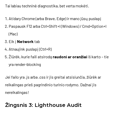
Tai labiau techninė diagnostika, bet verta mokėti.
Atidary Chrome (arba Brave, Edge) ir mano jūsų puslapį
Paspausk F12 arba Ctrl+Shift+I (Windows) / Cmd+Option+I
(Mac)
Eik į
Network
tab
Atnaujink puslapį (Ctrl+R)
Žiūrėk, kurie faili atsirodą
raudoni ar oranžiai
iš karto – tie
yra render-blocking
Jei failo yra .js arba .css ir jis greitai atsisiunčia, žiūrėk ar
reikalingas prieš pagrindinio turinio rodymo. Dažnai jis
nereikalingas!
Žingsnis 3: Lighthouse Audit