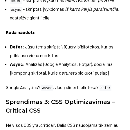
– skriptas įvykdomas
eilės tvarka
, bet
po HTML
defer
– skriptas įvykdomas
iš karto kai jis parsisiunčia
,
async
neatsižvelgiant į eilę
Kada naudoti:
Defer:
Jūsų tema skriptai, jQuery, bibliotekos, kurios
priklauso viena nuo kitos
Async:
Analizės (Google Analytics, Hotjar), socialiniai
įkomponų skriptai, kurie
neturėtu
blokuoti puslapį
Google Analytics?
. Jūsų slider biblioteka?
.
async
defer
Sprendimas 3: CSS Optimizavimas –
Critical CSS
Ne visos CSS yra „critical”. Dalis CSS naudojama tik žemiau