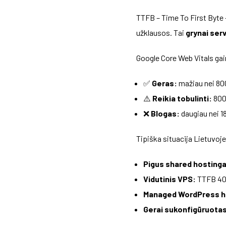
TTFB – Time To First Byte –
užklausos. Tai
grynai ser
Google Core Web Vitals gai
✅
Geras:
mažiau nei 80
⚠️
Reikia tobulinti:
800
❌
Blogas:
daugiau nei 
Tipiška situacija Lietuvoje
Pigus shared hostinga
Vidutinis VPS:
TTFB 40
Managed WordPress h
Gerai sukonfigūruotas