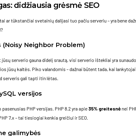
gas: didžiausia grėsmė SEO
ai ar tūkstančiai svetainių dalijasi tuo pačiu serveriu – yra bene da
l?
 (Noisy Neighbor Problem)
jūsų serverio gauna didelį srautą, visi serverio ištekliai yra sunaud
os jūsų kaltės. Piko valandomis – dažnai būtent tada, kai lankytojai 
 serveris gali tapti itin lėtas.
ySQL versijos
o pasenusias PHP versijas. PHP 8.2 yra apie
35% greitesnė
nei PHP
P 7.x – tai tiesiogiai kenkia greičiui ir SEO.
he galimybės