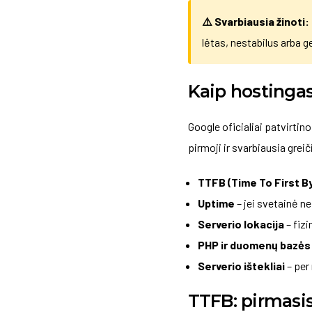
⚠️ Svarbiausia žinoti:
lėtas, nestabilus arba 
Kaip hostingas
Google oficialiai patvirtin
pirmoji ir svarbiausia greič
TTFB (Time To First B
Uptime
– jei svetainė ne
Serverio lokacija
– fizi
PHP ir duomenų bazės 
Serverio ištekliai
– per
TTFB: pirmasis 