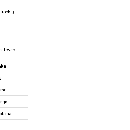
įrankių.
rastoves:
aka
li
ima
inga
oblema