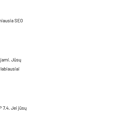
žniausia SEO
ojami. Jūsų
labiausiai
 7.4. Jei jūsų