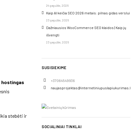
24 gegužės, 2026
Kaip AI keičia SEO 2026 metais: pilnas gidas verslui
23 gegužės, 2026
Dažniausios WooCommerce SEO klaidos | Kaip jų
išvengti
23 gegužės, 2026
SUSISIEKIME
+37064549936
ų
hostingas
naujasprojektas@internetiniupuslapiukurimas.lt
esnis
kia stebėti ir
SOCIALINIAI TINKLAI