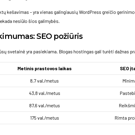
tų kešavimas – yra vienas galingiausių WordPress greičio gerinimo 
ekada nesiūlo šios galimybės.
ikimumas: SEO požiūris
 jūsų svetainė yra pasiekiama. Blogas hostingas gali turėti dažnas p
Metinis prastovos laikas
SEO įt
8,7 val./metus
Minima
43,8 val./metus
Pasteb
87,6 val./metus
Reikšm
175 val./metus
Rimta pr