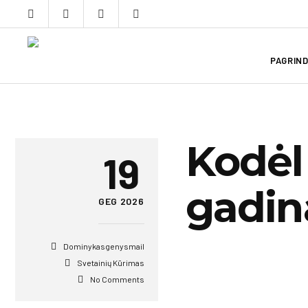
PAGRIND
Kodėl
19
gadin
GEG 2026
Dominykasgenysmail
Svetainių Kūrimas
No Comments