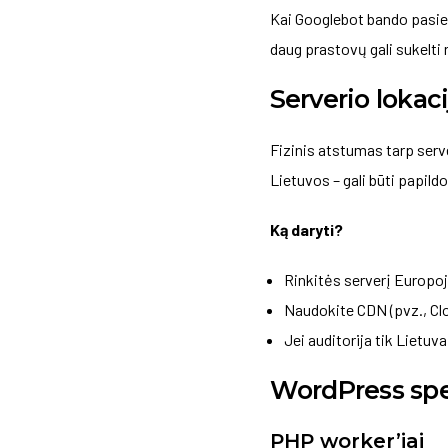
Kai Googlebot bando pasiekt
daug prastovų gali sukelt
Serverio lokaci
Fizinis atstumas tarp server
Lietuvos – gali būti papil
Ką daryti?
Rinkitės serverį Europoje
Naudokite CDN (pvz., Cloud
Jei auditorija tik Lietuv
WordPress spe
PHP worker’iai