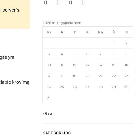
 serveris
2026 m. rugpjūčio mėn.
Pr
A
T
K
Pn
Š
S
1
2
3
4
5
6
7
8
9
ngas yra
10
11
12
13
14
15
16
17
18
19
20
21
22
23
uslapio krovimą
24
25
26
27
28
29
30
31
« Geg
KATEGORIJOS