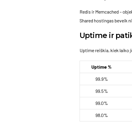
Redis ir Memcached – objek
Shared hostingas beveik ni
Uptime ir pat
Uptime reiškia, kiek laiko
Uptime %
99.9%
99.5%
99.0%
98.0%