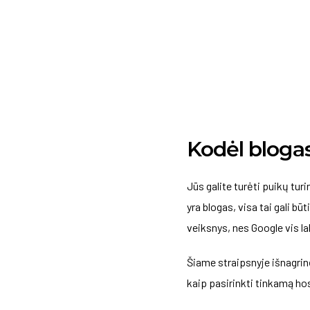
Kodėl blogas hostingas gad
Kodėl bloga
Jūs galite turėti puikų turi
yra blogas, visa tai gali bū
veiksnys, nes Google vis lab
Šiame straipsnyje išnagrinė
kaip pasirinkti tinkamą ho