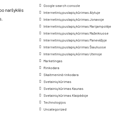
Google search console
 po naršyklės
Internetinių puslapių kūrimas Alytuje
s.
Internetinių puslapių kūrimas Jonavoje
Internetinių puslapių kūrimas Marijampolėje
Internetinių puslapių kūrimas Mažeikiuose
Internetinių puslapių kūrimas Panevėžyje
Internetinių puslapių kūrimas Šiauliuose
Internetinių puslapių kūrimas Utenoje
Marketingas
Rinkodara
Skaitmeninė rinkodara
Svetainių kūrimas
Svetainių kūrimas Kaunas
Svetainių kūrimas Klaipėdoje
Technologijos
Uncategorized