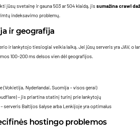
i jūsų svetainę ir gauna 503 ar 504 klaidą, jis
sumažina crawl da
i rimtų indeksavimo problemų.
ja ir geografija
io ir lankytojo tiesiogiai veikia laiką. Jei jūsų serveris yra JAV, o la
domos 100–200 ms delsos vien dėl geografijos.
 (Vokietija, Nyderlandai, Suomija – visos gerai)
flare) – jis priartina statinį turinį prie lankytojų
a – serveris Baltijos šalyse arba Lenkijoje yra optimalus
cifinės hostingo problemos