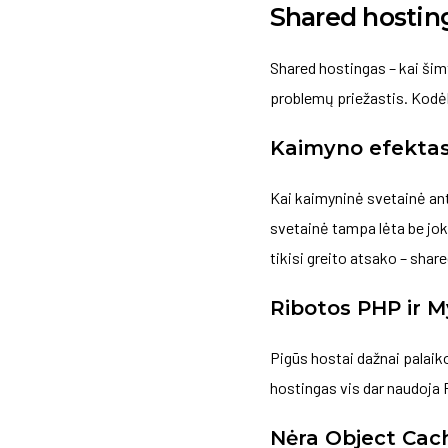
Shared hostin
Shared hostingas – kai šimt
problemų priežastis. Kodė
Kaimyno efektas
Kai kaimyninė svetainė ant 
svetainė tampa lėta be joki
tikisi greito atsako – shared
Ribotos PHP ir M
Pigūs hostai dažnai palaik
hostingas vis dar naudoja PH
Nėra Object Cac