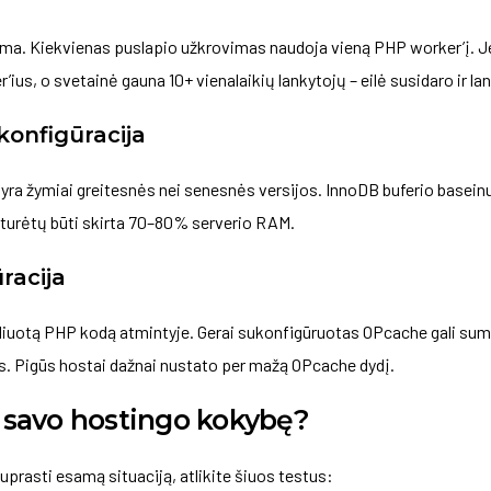
a. Kiekvienas puslapio užkrovimas naudoja vieną PHP worker’į. Je
ius, o svetainė gauna 10+ vienalaikių lankytojų – eilė susidaro ir lan
konfigūracija
 yra žymiai greitesnės nei senesnės versijos. InnoDB buferio baseinu
 turėtų būti skirta 70–80% serverio RAM.
racija
uotą PHP kodą atmintyje. Gerai sukonfigūruotas OPcache gali sum
s. Pigūs hostai dažnai nustato per mažą OPcache dydį.
i savo hostingo kokybę?
suprasti esamą situaciją, atlikite šiuos testus: