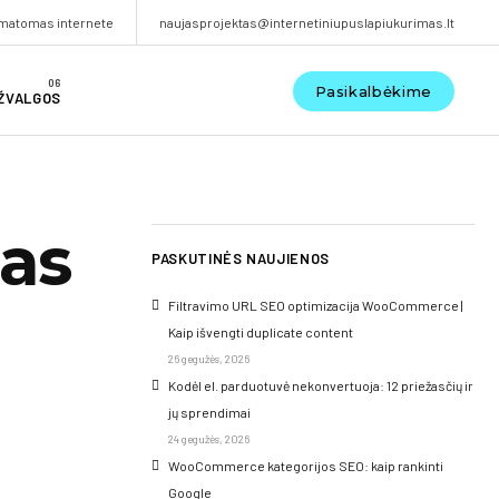
matomas internete
naujasprojektas@internetiniupuslapiukurimas.lt
Pasikalbėkime
ĮŽVALGOS
gas
PASKUTINĖS NAUJIENOS
Filtravimo URL SEO optimizacija WooCommerce |
Kaip išvengti duplicate content
26 gegužės, 2026
Kodėl el. parduotuvė nekonvertuoja: 12 priežasčių ir
jų sprendimai
24 gegužės, 2026
WooCommerce kategorijos SEO: kaip rankinti
Google