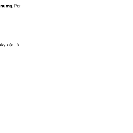
žnumą
. Per
nkytojai iš