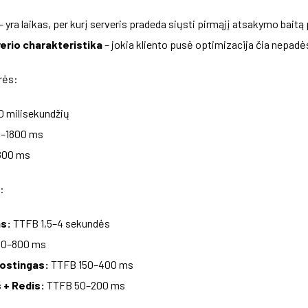
 yra laikas, per kurį serveris pradeda siųsti pirmąjį atsakymo baitą
verio charakteristika
– jokia kliento pusė optimizacija čia nepadė
rės:
0 milisekundžių
–1800 ms
1800 ms
:
s:
TTFB 1,5–4 sekundės
0–800 ms
ostingas:
TTFB 150–400 ms
 + Redis:
TTFB 50–200 ms