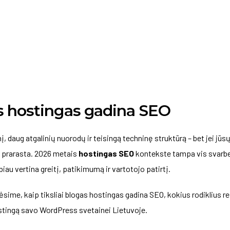
ina SEO
s hostingas gadina SEO
nį, daug atgalinių nuorodų ir teisingą techninę struktūrą – bet jei jūs
ti prarasta. 2026 metais
hostingas SEO
kontekste tampa vis svarb
iau vertina greitį, patikimumą ir vartotojo patirtį.
sime, kaip tiksliai blogas hostingas gadina SEO, kokius rodiklius rei
stingą savo WordPress svetainei Lietuvoje.