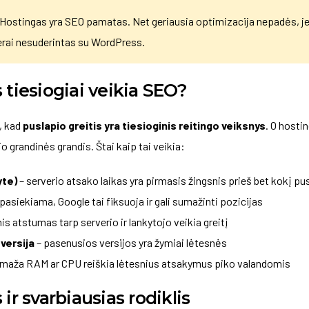
Hostingas yra SEO pamatas. Net geriausia optimizacija nepadės, jei
gerai nesuderintas su WordPress.
 tiesiogiai veikia SEO?
o, kad
puslapio greitis yra tiesioginis reitingo veiksnys
. O hosti
io grandinės grandis. Štai kaip tai veikia:
yte)
– serverio atsako laikas yra pirmasis žingsnis prieš bet kokį p
pasiekiama, Google tai fiksuoja ir gali sumažinti pozicijas
nis atstumas tarp serverio ir lankytojo veikia greitį
versija
– pasenusios versijos yra žymiai lėtesnės
 maža RAM ar CPU reiškia lėtesnius atsakymus piko valandomis
ir svarbiausias rodiklis