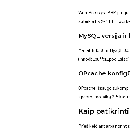
WordPress yra PHP program
suteikia tik 2–4 PHP worker’
MySQL versija ir 
MariaDB 10.6+ ir MySQL 8.0
(innodb_buffer_pool_size)
OPcache konfigū
OPcache išsaugo sukompili
apdorojimo laiką 2–5 kartu
Kaip patikrint
Prieš keičiant arba norint 